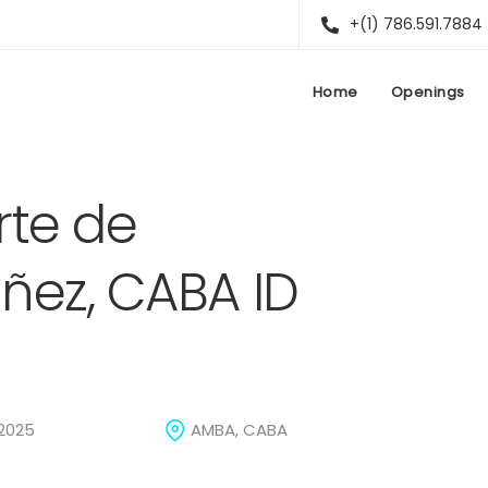
+(1) 786.591.7884
Home
Openings
rte de
ñez, CABA ID
 2025
AMBA, CABA