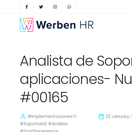
Analista de Sopo
aplicaciones- Nu
#00165
#ImplementacionesTI
22 January,
#SoporteN2 #Análisis
#SaaSExperience