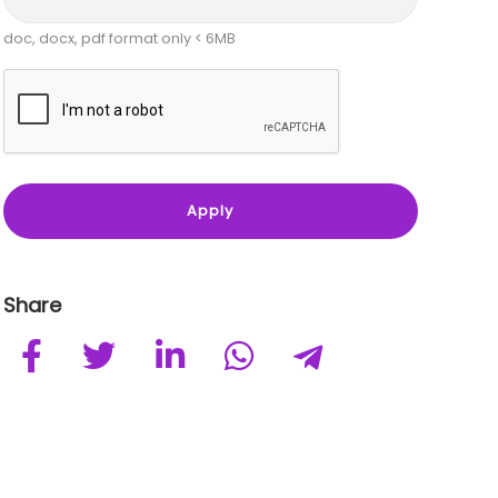
doc, docx, pdf format only < 6MB
Share