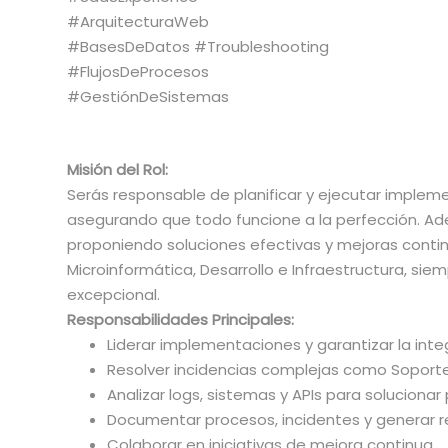
#ArquitecturaWeb
#BasesDeDatos #Troubleshooting
#FlujosDeProcesos
#GestiónDeSistemas
Misión del Rol:
Serás responsable de planificar y ejecutar implem
asegurando que todo funcione a la perfección. Ad
proponiendo soluciones efectivas y mejoras contin
Microinformática, Desarrollo e Infraestructura, siem
excepcional.
Responsabilidades Principales:
Liderar implementaciones y garantizar la inte
Resolver incidencias complejas como Soporte
Analizar logs, sistemas y APIs para solucionar
Documentar procesos, incidentes y generar re
Colaborar en iniciativas de mejora continua.