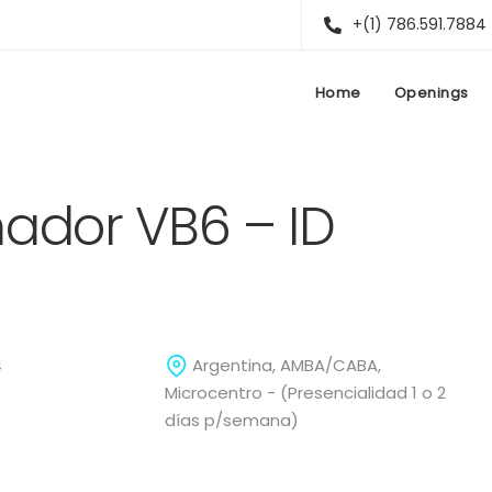
+(1) 786.591.7884
Home
Openings
ador VB6 – ID
4
Argentina, AMBA/CABA,
Microcentro - (Presencialidad 1 o 2
días p/semana)