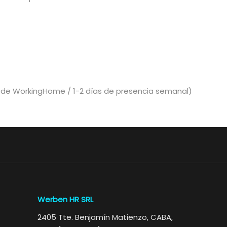
s de WorkingHome / 1-2 días de presencia semanal)
Werben HR SRL
2405 Tte. Benjamín Matienzo, CABA,