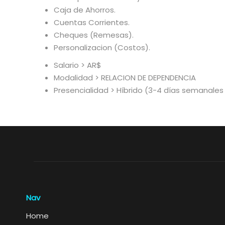
Caja de Ahorros.
Cuentas Corrientes.
Cheques (Remesas).
Personalizacion (Costos).
Salario > AR$
Modalidad > RELACION DE DEPENDENCIA
Presencialidad > Híbrido (3-4 días semanale
Nav
Home