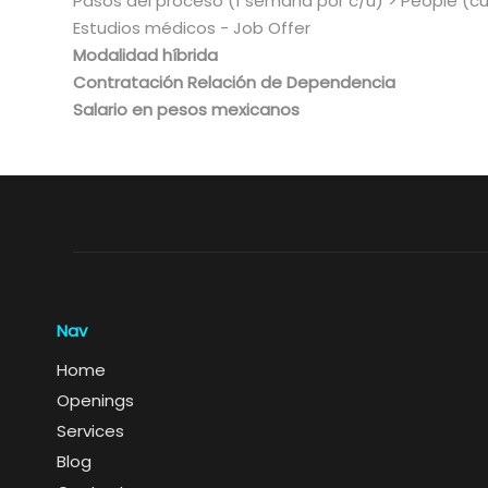
Pasos del proceso (1 semana por c/u) > People (cult
Estudios médicos - Job Offer
Modalidad híbrida
Contratación Relación de Dependencia
Salario en pesos mexicanos
Nav
Home
Openings
Services
Blog