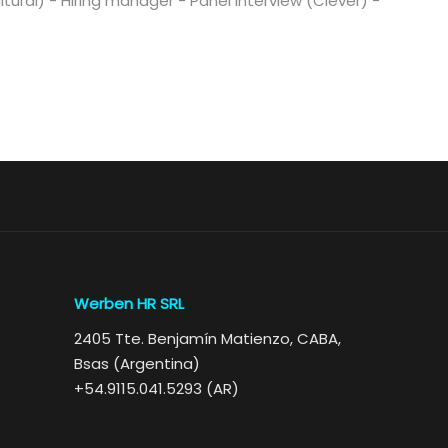
ural) - Hiring manager - Panel Interview (Clever) -
Werben HR SRL
2405 Tte. Benjamín Matienzo, CABA,
Bsas (Argentina)
+54.9115.041.5293 (AR)