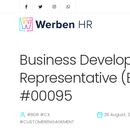
Business Devel
Representative (
#00095
#BDR #CX
28 August, 
#CUSTOMERENGAGEMENT