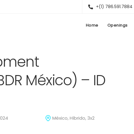
+(1) 786.591.7884
Home
Openings
opment
BDR México) – ID
2024
México, Híbrido, 3x2