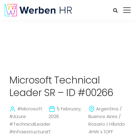
Microsoft Technical
Leader SR – ID #00266
#Microsoft
5 February,
Argentina /
#Azure
2026
Buenos Aires /
#TechnicalLeader
Rosario | Híbrido
#InfraestructuraIT
4HW x 1OFF