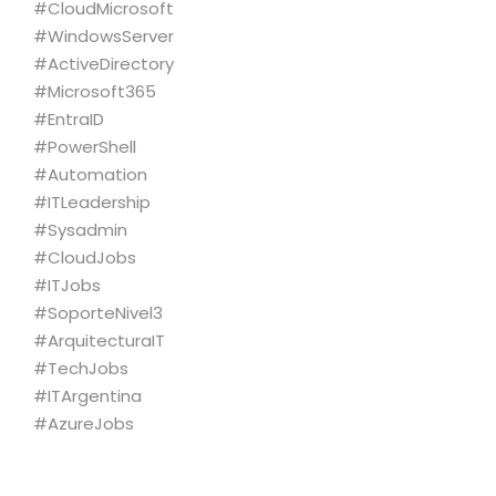
#CloudMicrosoft
#WindowsServer
#ActiveDirectory
#Microsoft365
#EntraID
#PowerShell
#Automation
#ITLeadership
#Sysadmin
#CloudJobs
#ITJobs
#SoporteNivel3
#ArquitecturaIT
#TechJobs
#ITArgentina
#AzureJobs