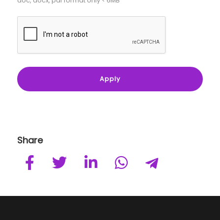
doc, docx, pdf format only < 6MB
Share