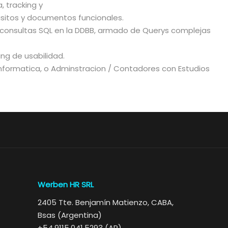
, tracking y
isitos y documentos funcionales.
 consultas SQL en la DDBB, armado de Querys complejas
ing de usabilidad.
formatica, o Adminstracion / Contadores con Estudios
Werben HR SRL
2405 Tte. Benjamín Matienzo, CABA,
Bsas (Argentina)
+54.9115.041.5293 (AR)