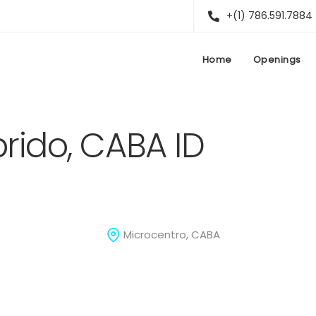
+(1) 786.591.7884
Home
Openings
brido, CABA ID
Microcentro, CABA