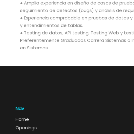
● Amplia experiencia en diseño de casos de prueba
seguimiento de defectos (bugs) y análisis de requ
● Experiencia comprobable en pruebas de datos y
y entendimientos de tablas.
● Testing de datos, API testing, Testing Web y test
Preferentemente Graduados Carrera Sistemas o In
en Sistemas.
Nav
Home
Openings