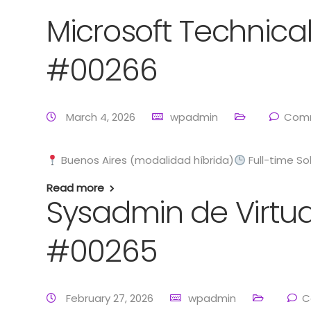
Microsoft Technical
#00266
March 4, 2026
wpadmin
Comm
Buenos Aires (modalidad híbrida)
Full-time So
Read more
Sysadmin de Virtual
#00265
February 27, 2026
wpadmin
C