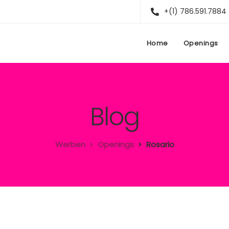
+(1) 786.591.7884
Home
Openings
Blog
Werben
Openings
Rosario